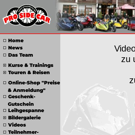
Home
Vide
News
Das Team
zu 
Kurse & Trainings
Touren & Reisen
z
Online-Shop "Preise
& Anmeldung"
Geschenk-
Gutschein
Leihgespanne
Bildergalerie
Videos
Teilnehmer-