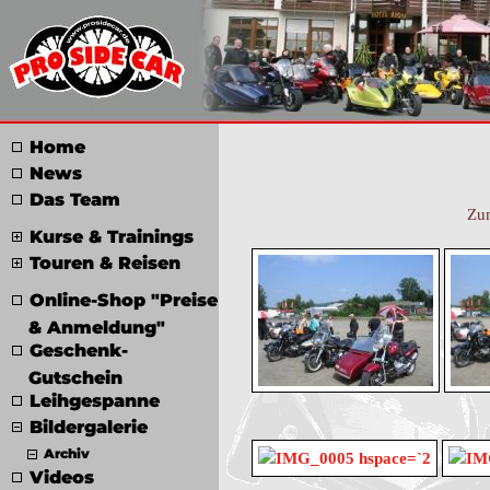
Home
News
Das Team
Zum
Kurse & Trainings
Touren & Reisen
Online-Shop "Preise
& Anmeldung"
Geschenk-
Gutschein
Leihgespanne
Bildergalerie
Archiv
Videos