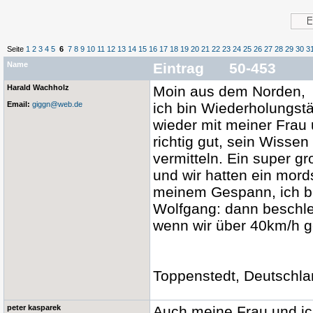
Seite
1
2
3
4
5
6
7
8
9
10
11
12
13
14
15
16
17
18
19
20
21
22
23
24
25
26
27
28
29
30
3
Name
Eintrag 50-453
Harald Wachholz
Moin aus dem Norden,
Email:
giggn@web.de
ich bin Wiederholungst
wieder mit meiner Frau
richtig gut, sein Wisse
vermitteln. Ein super g
und wir hatten ein mord
meinem Gespann, ich bi
Wolfgang: dann beschle
wenn wir über 40km/h 
Toppenstedt, Deutschla
peter kasparek
Auch meine Frau und ic