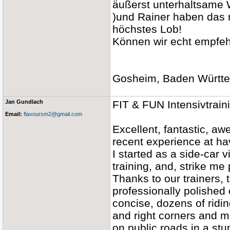
äußerst unterhaltsame W
)und Rainer haben das 
höchstes Lob!
Können wir echt empfeh
Gosheim, Baden Württe
Jan Gundlach
FIT & FUN Intensivtrai
Email:
flavoursm2@gmail.com
Excellent, fantastic, a
recent experience at ha
I started as a side-car 
training, and, strike me
Thanks to our trainers,
professionally polished 
concise, dozens of ridi
and right corners and m
on public roads in a stu