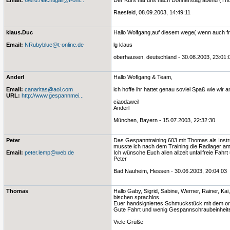
Email:
Gerd.Nachtigall@t-onl...
Der Kurs hat uns nach Donnerstag abend (Thoma
Raesfeld, 08.09.2003, 14:49:11
klaus.Duc
Hallo Wolfgang,auf diesem wege( wenn auch frem
Email:
NRubyblue@t-online.de
lg klaus
oberhausen, deutschland - 30.08.2003, 23:01:
Anderl
Hallo Woflgang & Team,
Email:
canaritas@aol.com
ich hoffe ihr hattet genau soviel Spaß wie wir 
URL:
http://www.gespannmei...
ciaodaweil
Anderl
München, Bayern - 15.07.2003, 22:32:30
Peter
Das Gespanntraining 603 mit Thomas als Instr
musste ich nach dem Training die Radlager am 
Email:
peter.lemp@web.de
Ich wünsche Euch allen allzeit unfallfreie Fahr
Peter
Bad Nauheim, Hessen - 30.06.2003, 20:04:03
Thomas
Hallo Gaby, Sigrid, Sabine, Werner, Rainer, Ka
bischen sprachlos.
Euer handsigniertes Schmuckstück mit dem orig
Gute Fahrt und wenig Gespannschraubeinheit
Viele Grüße