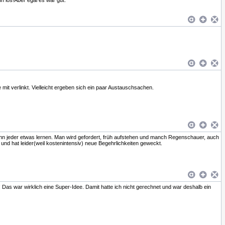
n los!Aber egal es war gut.
 mit verlinkt. Vielleicht ergeben sich ein paar Austauschsachen.
nn jeder etwas lernen. Man wird gefordert, früh aufstehen und manch Regenschauer, auch
nd hat leider(weil kostenintensiv) neue Begehrlichkeiten geweckt.
! Das war wirklich eine Super-Idee. Damit hatte ich nicht gerechnet und war deshalb ein