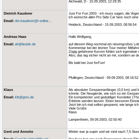
Aichwald, D - 15.09.2003, 12:29:35
Dietrich Kauderer
Just For Fun 2003 - ich muss sagen, die Voge
ich wünsche allen Pro Side Car fans noch eine
Email:
dm.kauderer@t-online....
Heideck, Deutschland - 15.09.2003, 08:56:54
Andreas Haas
Hallo Wolfgang,
Email:
ah@leutek.de
auf diesem Weg nochmal ein riesengroßes Lob 
Kommentar bei der letzten Tour meiner Mitfahr
Zügig gefahrene Kurven fühlen sich irgendwie
Also, das lag sicher nicht an mir, sondern an 
Bis bald bei Just forFun!
Pfullingen, Deutschland - 09.09.2003, 08:16:52
Klaus
Als absoluter Gespannanfänger (0,0 km) und b
könnte. Die Neugierde, wie sich so ein Gespan
Email:
klh@gmx.de
Ein kompetenter und geduldiger Kursleiter (Th
Erlebnis werden lassen. Einen besseren Einst
Jetzt bin ich mal selbst gespannt, wie lange ic
Viele Grüße
Klaus
Lampertheim, 09.09.2003, 02:50:40
Gerd und Annette
Wetter war ja super und wir sind nach 7,5 St