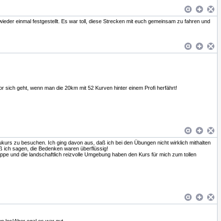
er einmal festgestellt. Es war toll, diese Strecken mit euch gemeinsam zu fahren und
r sich geht, wenn man die 20km mit 52 Kurven hinter einem Profi herfährt!
urs zu besuchen. Ich ging davon aus, daß ich bei den Übungen nicht wirklich mithalten
ß ich sagen, die Bedenken waren überflüssig!
ppe und die landschaftlich reizvolle Umgebung haben den Kurs für mich zum tollen