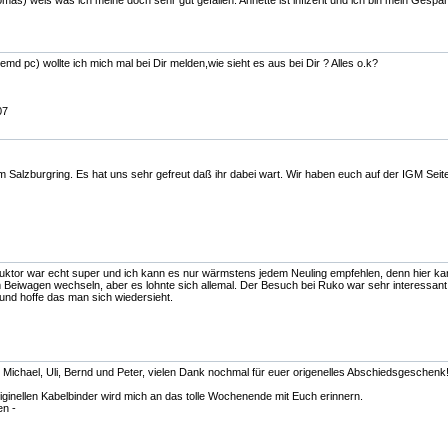
s) weis was ich meine doch sehr gut gefallen. Annette ist infizerit und ich bin mein Gespan
d pc) wollte ich mich mal bei Dir melden,wie sieht es aus bei Dir ? Alles o.k?
07
am Salzburgring. Es hat uns sehr gefreut daß ihr dabei wart. Wir haben euch auf der IGM Seite
uktor war echt super und ich kann es nur wärmstens jedem Neuling empfehlen, denn hier ka
Beiwagen wechseln, aber es lohnte sich allemal. Der Besuch bei Ruko war sehr interessant u
t und hoffe das man sich wiedersieht.
i, Michael, Uli, Bernd und Peter, vielen Dank nochmal für euer origenelles Abschiedsgeschenk
inellen Kabelbinder wird mich an das tolle Wochenende mit Euch erinnern.
en -