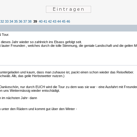
32
33
34
35
36
37
38
39
40
41
42
43
44
45
46
 Tour.
dieses Jahr wieder so zahlreich ins Elsass gefolgt seit.
lauter Freunden , welches durch die tolle Stimmung, die geniale Landschaft und die geilen M
eruntergeladen und kaum, dass man zuhause ist, packt einen schon wieder das Reisefieber.
chwäb. Alb, das geile Herbstwetter nutzen.)
 Dankeschön, nur durch EUCH wird die Tour zu dem was sie war - eine Ausfahrt mit Freunden
en uns Wettermässig wieder entschädigt.
en im nächsten Jahr- dann
 unter den Rädern und kommt gut über den Winter -