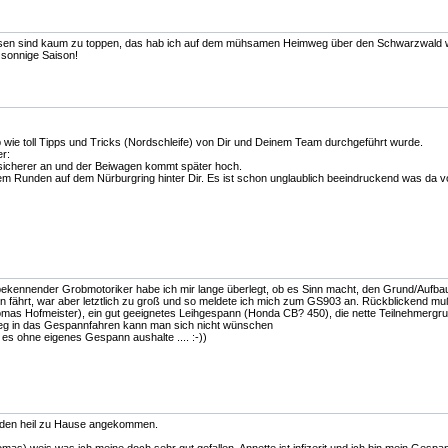
sen sind kaum zu toppen, das hab ich auf dem mühsamen Heimweg über den Schwarzwald wied
 sonnige Saison!
wie toll Tipps und Tricks (Nordschleife) von Dir und Deinem Team durchgeführt wurde.
er:
 sicherer an und der Beiwagen kommt später hoch.
dem Runden auf dem Nürburgring hinter Dir. Es ist schon unglaublich beeindruckend was da vo
ekennender Grobmotoriker habe ich mir lange überlegt, ob es Sinn macht, den Grund/Aufbauk
n fährt, war aber letztlich zu groß und so meldete ich mich zum GS903 an. Rückblickend mu
omas Hofmeister), ein gut geeignetes Leihgespann (Honda CB? 450), die nette Teilnehmergru
ieg in das Gespannfahren kann man sich nicht wünschen
h es ohne eigenes Gespann aushalte .... :-))
unden heil zu Hause angekommen.