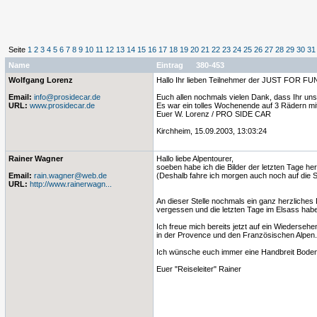
Seite
1
2
3
4
5
6
7
8
9
10
11
12
13
14
15
16
17
18
19
20
21
22
23
24
25
26
27
28
29
30
31
Name
Eintrag 380-453
Wolfgang Lorenz
Hallo Ihr lieben Teilnehmer der JUST FOR FUN
Email:
info@prosidecar.de
Euch allen nochmals vielen Dank, dass Ihr uns 
URL:
www.prosidecar.de
Es war ein tolles Wochenende auf 3 Rädern mit 
Euer W. Lorenz / PRO SIDE CAR
Kirchheim, 15.09.2003, 13:03:24
Rainer Wagner
Hallo liebe Alpentourer,
soeben habe ich die Bilder der letzten Tage h
Email:
rain.wagner@web.de
(Deshalb fahre ich morgen auch noch auf die S
URL:
http://www.rainerwagn...
An dieser Stelle nochmals ein ganz herzliches
vergessen und die letzten Tage im Elsass hab
Ich freue mich bereits jetzt auf ein Wiederseh
in der Provence und den Französischen Alpen.
Ich wünsche euch immer eine Handbreit Boden
Euer "Reiseleiter" Rainer