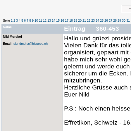
Seite
1
2
3
4
5
6
7
8
9
10
11
12
13
14
15
16
17
18
19
20
21
22
23
24
25
26
27
28
29
30
31
Name
Eintrag 360-453
Niki Morskoi
Hallo und grüezi prosid
Email:
sigridmoha@hispeed.ch
Vielen Dank für das to
organisiert, gepaart mi
habe mich sehr wohl gef
gelernt und werde euch j
sicherer um die Ecken. 
mitzubringen.
Herzliche Grüsse auch an
Euer Niki
P.S.: Noch einen heisse
Effretikon, Schweiz - 1