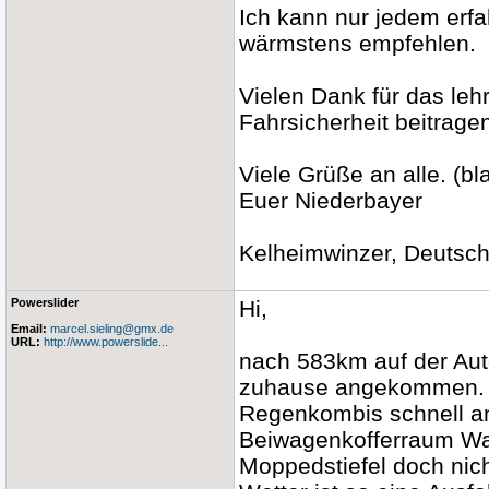
Ich kann nur jedem erf
wärmstens empfehlen.
Vielen Dank für das le
Fahrsicherheit beitragen
Viele Grüße an alle. (bla.
Euer Niederbayer
Kelheimwinzer, Deutsch
Powerslider
Hi,
Email:
marcel.sieling@gmx.de
URL:
http://www.powerslide...
nach 583km auf der Aut
zuhause angekommen. B
Regenkombis schnell an
Beiwagenkofferraum Wa
Moppedstiefel doch nich