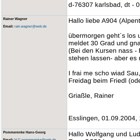
d-76307 karlsbad, dt - 
Rainer Wagner
Hallo liebe A904 (Alpen
Email:
rain.wagner@web.de
übermorgen geht´s los u
meldet 30 Grad und gna
(Bei den Kursen nass -
stehen lassen- aber es 
I frai me scho wiad Sau,
Freidag beim Friedl (o
Griaßle, Rainer
Esslingen, 01.09.2004, 
Pommerenke Hans-Georg
Hallo Wolfgang und Lud
Email:
H.G.pommerenke@web.de