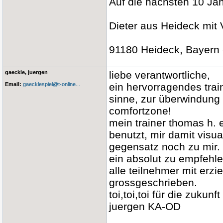
Auf die nächsten 10 Jah
Dieter aus Heideck mit
91180 Heideck, Bayern -
gaeckle, juergen
liebe verantwortliche,
Email:
gaecklespiel@t-online...
ein hervorragendes trai
sinne, zur überwindung
comfortzone!
mein trainer thomas h. 
benutzt, mir damit visua
gegensatz noch zu mir.
ein absolut zu empfehle
alle teilnehmer mit erzi
grossgeschrieben.
toi,toi,toi für die zuku
juergen KA-OD